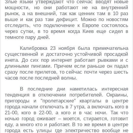
Злые языки утверждают что сейчас вводят новые
мощности, но они работают не на внутренний
рынок, а на внешний, так как ценник там в 10 раз
выше и как раз там дефицит. Можно по новостям
отследить, что подключение к Европе состоялось
через сутки, в то время когда Киев еще сидел в
темноте пару дней.
Калибровка 23 ноября была примечательна
существенной и достаточно устойчивой просадкой
инета. До сих пор интернет работает рывками и с
длинными пингами. Причем если раньше он падал
сразу после прилетов, то сейчас почти через шесть
часов после последней волны.
В последние дни наметилась интересная
тенденция в отключении потребителей. Окраины,
пригороды и "пролетарские" кварталы в центре
города начали отключать в 7 утра, а включать кого в
21-00, кого в 22-00, а кого и в час ночи. Так что
ночью город оживает – моется, стирается, готовит
еду, а много кто и работает. В то же время в центре
города есть улицы где электричество вообще не