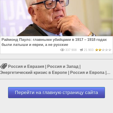
Раймонд Паулс: главными убийцами в 1917 – 1918 годах
были латыши и евреи, а не русские
337 908
21 903
Россия и Евразия
|
Россия и Запад
|
Энергетический кризис в Европе
|
Россия и Европа
|
Европа
|
Цена газа
|
Россия и ЕС
Перейти на главную страницу сайта