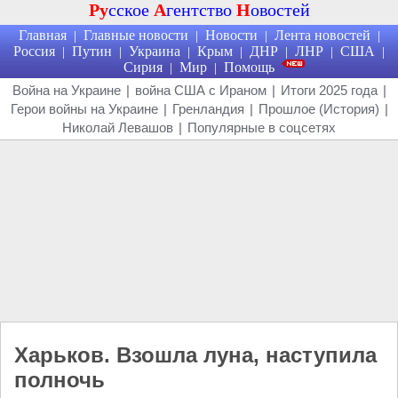
Ру
сское
А
гентство
Н
овостей
Главная
Главные новости
Новости
Лента новостей
|
|
|
|
Россия
Путин
Украина
Крым
ДНР
ЛНР
США
|
|
|
|
|
|
|
Сирия
Мир
Помощь
|
|
Война на Украине
|
война США с Ираном
|
Итоги 2025 года
|
Герои войны на Украине
|
Гренландия
|
Прошлое (История)
|
Николай Левашов
|
Популярные в соцсетях
Харьков. Взошла луна, наступила
полночь