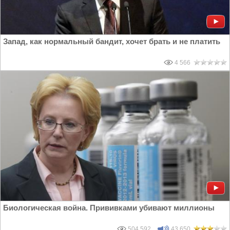
Запад, как нормальный бандит, хочет брать и не платить
4 566
Биологическая война. Прививками убивают миллионы
504 592
43 650