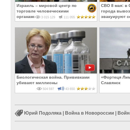
Израиль – мировой центр по
СВО 8 мая: в 
торговле человеческими
города вывоз
органами
эвакуируют с
3 015 129
111 055
Биологическая война. Прививками
«Фортеця Лим
убивают миллионы
Славянск
504 597
43 650
Юрий Подоляка
|
Война в Новороссии
|
Войн