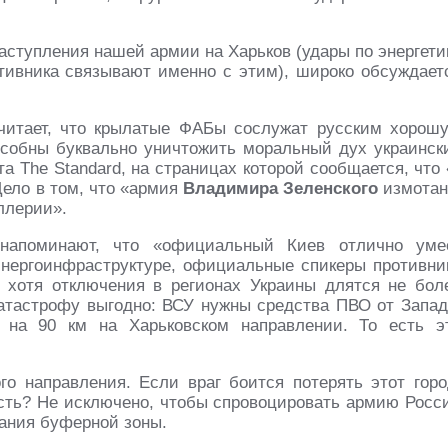
наступления нашей армии на Харьков (удары по энергети
тивника связывают именно с этим), широко обсуждает
считает, что крылатые ФАБы сослужат русским хорош
пособны буквально уничтожить моральный дух украинск
а The Standard, на страницах которой сообщается, что 
Дело в том, что «армия
Владимира Зеленского
измотан
ллерии».
напоминают, что «официальный Киев отлично уме
 энергоинфраструктуре, официальные спикеры противни
хотя отключения в регионах Украины длятся не бол
катастрофу выгодно: ВСУ нужны средства ПВО от Запад
на 90 км на Харьковском направлении. То есть э
го направления. Если враг боится потерять этот горо
асть? Не исключено, чтобы спровоцировать армию Росс
ания буферной зоны.