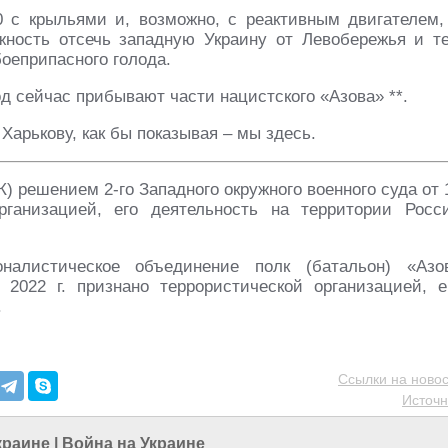
 с крыльями и, возможно, с реактивным двигателем,
ность отсечь западную Украину от Левобережья и т
оеприпасного голода.
од сейчас прибывают части нацистского «Азова» **.
Харькову, как бы показывая – мы здесь.
) решением 2-го Западного окружного военного суда от 
рганизацией, его деятельность на территории Росс
оналистическое объединение полк (батальон) «Азо
2022 г. признано террористической организацией, е
.
Ссылки на новос
Источн
краине
|
Война на Украине