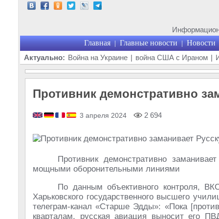
Информационн
Главная
Главные новости
Новости
|
|
Актуально:
Война на Украине
|
война США с Ираном
|
Противник демонстративно за
2 694
3 апреля 2024
Противник демонстративно заманивает
мощными оборонительными линиями
По данным объективного контроля, ВК
Харьковского государственного высшего учил
телеграм-канал «Старше Эдды»: «Пока [проти
кварталам, русская авиация выносит его ПВ