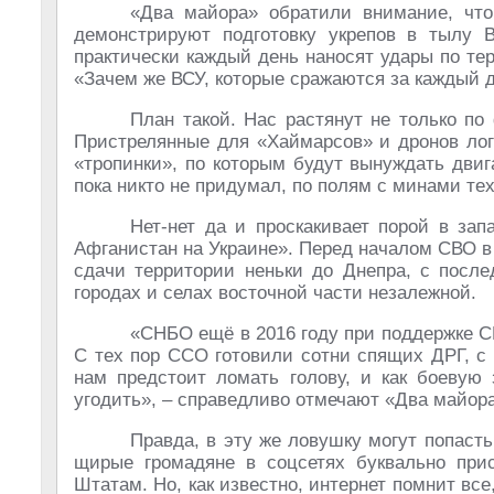
«Два майора» обратили внимание, что
демонстрируют подготовку укрепов в тылу В
практически каждый день наносят удары по те
«Зачем же ВСУ, которые сражаются за каждый 
План такой. Нас растянут не только по
Пристрелянные для «Хаймарсов» и дронов ло
«тропинки», по которым будут вынуждать двиг
пока никто не придумал, по полям с минами тех
Нет-нет да и проскакивает порой в за
Афганистан на Украине». Перед началом СВО в
сдачи территории неньки до Днепра, с пос
городах и селах восточной части незалежной.
«СНБО ещё в 2016 году при поддержке СШ
С тех пор ССО готовили сотни спящих ДРГ, с
нам предстоит ломать голову, и как боевую
угодить», – справедливо отмечают «Два майора
Правда, в эту же ловушку могут попаст
щирые громадяне в соцсетях буквально при
Штатам. Но, как известно, интернет помнит вс