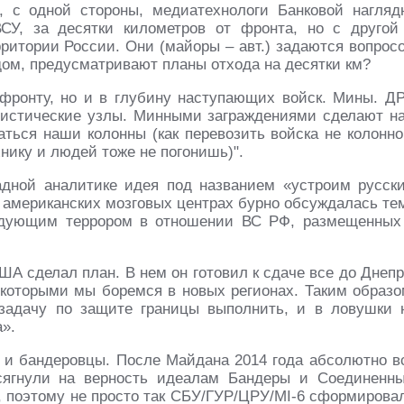
, с одной стороны, медиатехнологи Банковой нагляд
СУ, за десятки километров от фронта, но с другой
рритории России. Они (майоры – авт.) задаются вопрос
дом, предусматривают планы отхода на десятки км?
 фронту, но и в глубину наступающих войск. Мины. ДР
гистические узлы. Минными заграждениями сделают н
аться наши колонны (как перевозить войска не колонно
нику и людей тоже не погонишь)".
падной аналитике идея под названием «устроим русск
 американских мозговых центрах бурно обсуждалась те
ледующим террором в отношении ВС РФ, размещенных
А сделал план. В нем он готовил к сдаче все до Днепр
 которыми мы боремся в новых регионах. Таким образо
 задачу по защите границы выполнить, и в ловушки 
».
ь и бандеровцы. После Майдана 2014 года абсолютно в
сягнули на верность идеалам Бандеры и Соединенн
е, поэтому не просто так СБУ/ГУР/ЦРУ/MI-6 сформирова