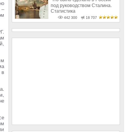
но
под руководством Сталина.
 –
Статистика
ом
442 300
18 707
Г.
ам
й,
им
ма
 в
а.
м,
не
се
ым
ли