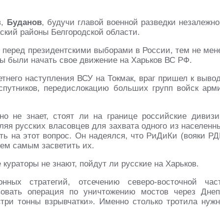
в,
Буданов
, будучи главой военной разведки незалежно
ский районы Белгородской области.
ь перед президентскими выборами в России, тем не мен
ны были начать свое движение на Харьков ВС РФ.
тнего наступления ВСУ на Токмак, враг пришел к вывод
спутников, передислокацию больших групп войск арм
о не знает, стоят ли на границе российские дивизи
ляя русских власовцев для захвата одного из населенн
ть на этот вопрос. Он надеялся, что РиДиКи (вояки РД
ем самым засветить их.
е кураторы не знают, пойдут ли русские на Харьков.
нных стратегий, отсечению северо-восточной час
овать операция по уничтожению мостов через Днеп
«три тонны взрывчатки». Именно столько тротила нужн