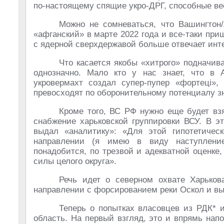
по-настоящему спящие укро-ДРГ, способные в
Можно не сомневаться, что Вашингтон
«афганский» в марте 2022 года и все-таки пр
с ядерной сверхдержавой больше отвечает инте
Что касается якобы «хитрого» подначив
однозначно. Мало кто у нас знает, что в 
укровермахт создал супер-пупер «фортецi»,
превосходят по оборонительному потенциалу з
Кроме того, ВС РФ нужно еще будет взя
снабжение харьковской группировки ВСУ. В э
выдал «аналитику»: «Для этой гипотетичес
направлении (я имею в виду наступление
понадобится, по трезвой и адекватной оценке
силы целого округа».
Речь идет о северном охвате Харько
направлении с форсированием реки Оскол и вы
Теперь о попытках власовцев из РДК* 
область. На первый взгляд, это и впрямь на