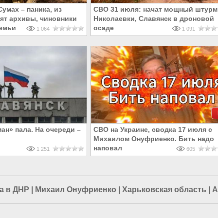
Сумах – паника, из
СВО 31 июля: начат мощный штурм
ят архивы, чиновники
Николаевки, Славянск в дроновой
емьи
осаде
1 064
1 091
ан» пала. На очереди –
СВО на Украине, сводка 17 июля с
Михаилом Онуфриенко. Бить надо
наповал
1 251
605
а в ДНР
|
Михаил Онуфриенко
|
Харьковская область
|
А