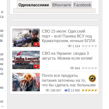
Одноклассники
ВКонтакте
Facebook
 и
та
ак
СВО 15 июля: Одесский
а)
порт – всё! Паника ВСУ под
а
,
Краматорском, ночные БПЛА
в Дружко
1 514
СВО на Украине: сводка 3
ое
августа. Можем если хотим!
на
ом
ку
944
ые
Почти все продукты
питания заточены на то,
что бы сделать нас больными
ом
и бесплодным
196 007
13 900
ую
 –