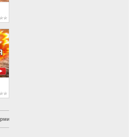
рмия России
|
Запорожская область