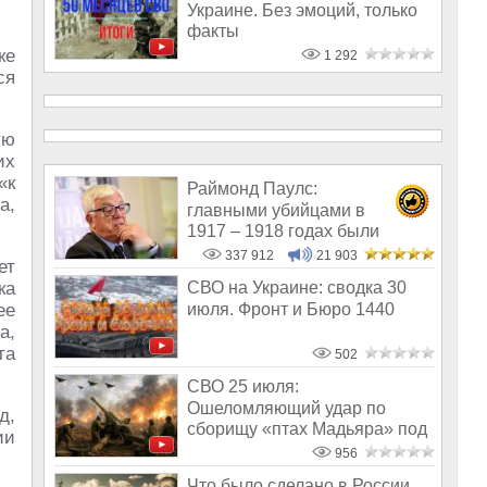
Украине. Без эмоций, только
факты
ке
1 292
ся
ую
их
«к
Раймонд Паулс:
а,
главными убийцами в
1917 – 1918 годах были
латыши и евреи, а не русс
337 912
21 903
ет
ка
СВО на Украине: сводка 30
июля. Фронт и Бюро 1440
ее
а,
та
502
СВО 25 июля:
Ошеломляющий удар по
д,
сборищу «птах Мадьяра» под
ии
Киевом, разгром ВСУ по
956
Что было сделано в России