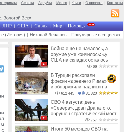
материалы
|
Ссылки
|
Зарубки
|
Молва
|
Книги
|
О проекте
|
Контакты
. Золотой Век»
ЛНР
США
Сирия
Мир
Помощь
|
|
|
|
е (История)
|
Николай Левашов
|
Популярные в соцсетях
Война ещё не началась, а
оружие уже кончилось: «у
США на складах осталось
менее 100
66
В Турции раскопали
фрески «древнего Рима»
и обнаружили надписи на
Русском!
612 445
31 323
ми
СВО 4 августа: день
«Севера», драп Драпатого,
ии
обрушен стратегический мост
ал
под Одесс
757
ым
Итоги 50 месяцев СВО на
 с