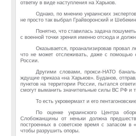
ответку в виде наступления на Харьков.
Однако, по мнению украинских эксперто
не просто так выбрал Грайворонский и Шебекин
Понятно, что ставилась задача пошумет
с военной точки зрения именно отсюда и долж
Оказывается, проанализировав провал ле
что не может отслеживать, даже с помощью 
России.
Другими словами, прокси-НАТО банальн
ждущие приказа «на Харьков». Буданов, отправ
пунктов на территории России, пытался ответи
смогут выманить значительные силы ВС РФ и т
То есть укровермахт и его пентагоновски
По оценке украинского Центра оборо
Слобожанщины от неньки должна предшеств
построенных в советское время с запасом в 
чтобы разрушить опоры.