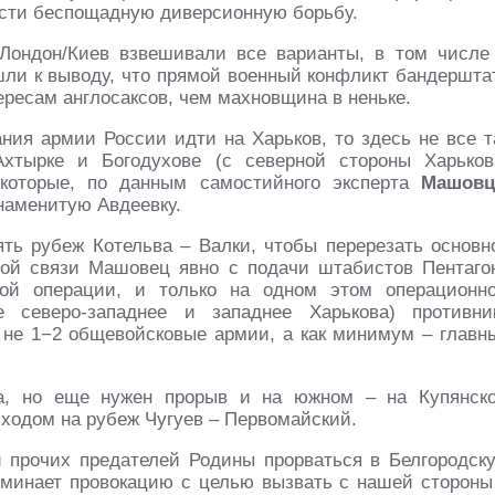
ести беспощадную диверсионную борьбу.
/Лондон/Киев взвешивали все варианты, в том числе
ишли к выводу, что прямой военный конфликт бандершта
ресам англосаксов, чем махновщина в неньке.
ания армии России идти на Харьков, то здесь не все т
Ахтырке и Богодухове (с северной стороны Харьков
 которые, по данным самостийного эксперта
Машовц
наменитую Авдеевку.
ть рубеж Котельва – Валки, чтобы перерезать основн
той связи Машовец явно с подачи штабистов Пентаго
кой операции, и только на одном этом операционн
 северо-западнее и западнее Харькова) противни
, не 1−2 общевойсковые армии, а как минимум – главн
ва, но еще нужен прорыв и на южном – на Купянск
ходом на рубеж Чугуев – Первомайский.
и прочих предателей Родины прорваться в Белгородск
поминает провокацию с целью вызвать с нашей стороны