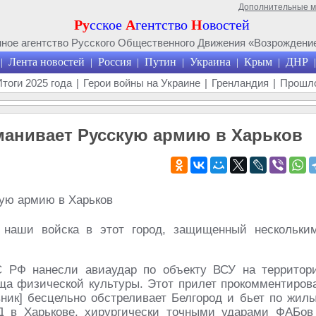
Дополнительные 
Ру
сское
А
гентство
Н
овостей
ое агентство Русского Общественного Движения «Возрождение
Лента новостей
Россия
Путин
Украина
Крым
ДНР
|
|
|
|
|
|
|
Итоги 2025 года
|
Герои войны на Украине
|
Гренландия
|
Прошло
манивает Русскую армию в Харьков
 наши войска в этот город, защищенный нескольки
С РФ нанесли авиаудар по объекту ВСУ на территор
ища физической культуры. Этот прилет прокомментиров
вник] бесцельно обстреливает Белгород и бьет по жил
Д в Харькове, хирургически точными ударами ФАБов