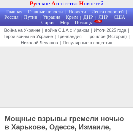
Ру
сское
А
гентство
Н
овостей
Главная
Главные новости
Новости
Лента новостей
|
|
|
|
Россия
Путин
Украина
Крым
ДНР
ЛНР
США
|
|
|
|
|
|
|
Сирия
Мир
Помощь
|
|
Война на Украине
|
война США с Ираном
|
Итоги 2025 года
|
Герои войны на Украине
|
Гренландия
|
Прошлое (История)
|
Николай Левашов
|
Популярные в соцсетях
Мощные взрывы гремели ночью
в Харькове, Одессе, Измаиле,