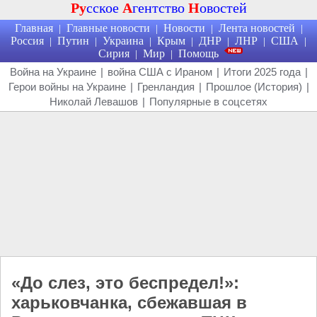
Ру
сское
А
гентство
Н
овостей
Главная
Главные новости
Новости
Лента новостей
|
|
|
|
Россия
Путин
Украина
Крым
ДНР
ЛНР
США
|
|
|
|
|
|
|
Сирия
Мир
Помощь
|
|
Война на Украине
|
война США с Ираном
|
Итоги 2025 года
|
Герои войны на Украине
|
Гренландия
|
Прошлое (История)
|
Николай Левашов
|
Популярные в соцсетях
«До слез, это беспредел!»:
харьковчанка, сбежавшая в