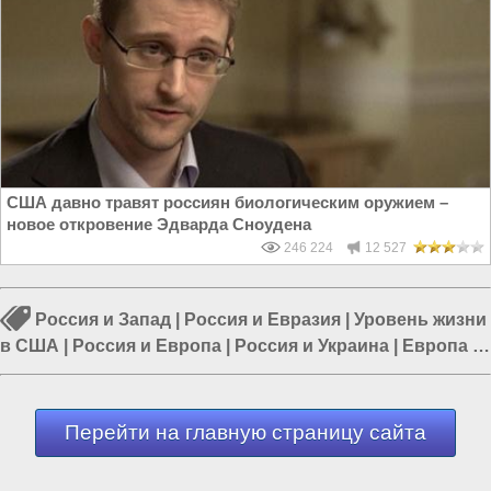
США давно травят россиян биологическим оружием –
новое откровение Эдварда Сноудена
246 224
12 527
Россия и Запад
|
Россия и Евразия
|
Уровень жизни
в США
|
Россия и Европа
|
Россия и Украина
|
Европа и
Украина
|
Политика в России
Перейти на главную страницу сайта