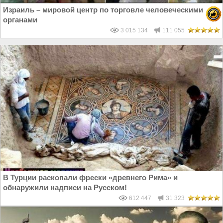
Израиль – мировой центр по торговле человеческими
органами
3 015 134
111 055
В Турции раскопали фрески «древнего Рима» и
обнаружили надписи на Русском!
612 447
31 323