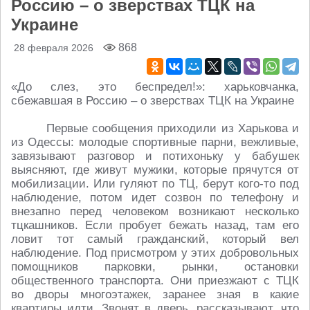
Россию – о зверствах ТЦК на
Украине
868
28 февраля 2026
«До слез, это беспредел!»: харьковчанка,
сбежавшая в Россию – о зверствах ТЦК на Украине
Первые сообщения приходили из Харькова и
из Одессы: молодые спортивные парни, вежливые,
завязывают разговор и потихоньку у бабушек
выясняют, где живут мужики, которые прячутся от
мобилизации. Или гуляют по ТЦ, берут кого-то под
наблюдение, потом идет созвон по телефону и
внезапно перед человеком возникают несколько
тцкашников. Если пробует бежать назад, там его
ловит тот самый гражданский, который вел
наблюдение. Под присмотром у этих добровольных
помощников парковки, рынки, остановки
общественного транспорта. Они приезжают с ТЦК
во дворы многоэтажек, заранее зная в какие
квартиры идти. Звонят в дверь, рассказывают, что