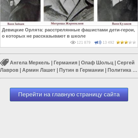
Девицкие Орлята: расстрелянные фашистами дети-герои,
о которых не рассказывают в школе
121 879
13 492
Ангела Меркель
|
Германия
|
Олаф Шольц
|
Сергей
Лавров
|
Армин Лашет
|
Путин в Германии
|
Политика в
мире
Перейти на главную страницу сайта