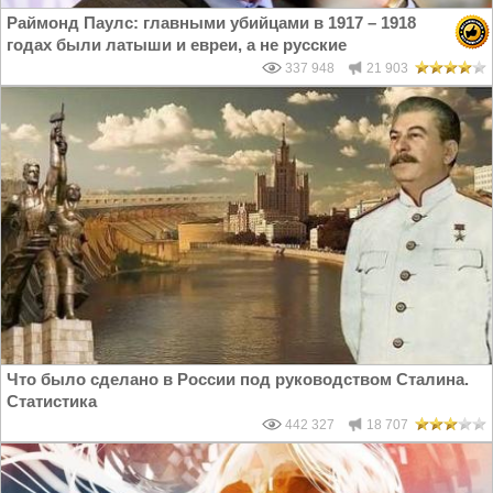
Раймонд Паулс: главными убийцами в 1917 – 1918
годах были латыши и евреи, а не русские
337 948
21 903
Что было сделано в России под руководством Сталина.
Статистика
442 327
18 707