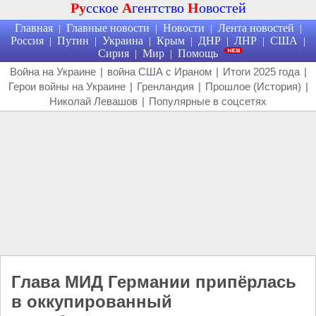
Ру
сское
А
гентство
Н
овостей
Главная
Главные новости
Новости
Лента новостей
|
|
|
|
Россия
Путин
Украина
Крым
ДНР
ЛНР
США
|
|
|
|
|
|
|
Сирия
Мир
Помощь
|
|
Война на Украине
|
война США с Ираном
|
Итоги 2025 года
|
Герои войны на Украине
|
Гренландия
|
Прошлое (История)
|
Николай Левашов
|
Популярные в соцсетях
Глава МИД Германии припёрлась
в оккупированный