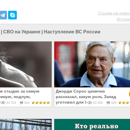
Ссылки на новос
Источн
|
СВО на Украине
|
Наступление ВС России
не стыдно за самую
Джордж Сорос цинично
умную, подлую,
рассказал, какую роль Запад
родливую революцию
уготовил для Украины
44 703
604
64 890
509