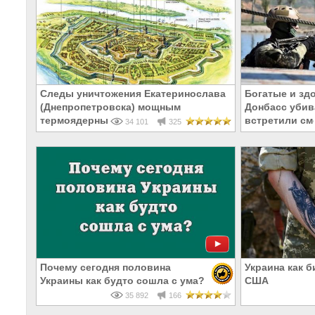
Следы уничтожения Екатеринослава
Богатые и зд
(Днепропетровска) мощным
Донбасс убива
термоядерным взрывом в 1785 году
встретили см
34 101
325
Почему сегодня половина
Украина как 
Украины как будто сошла с ума?
США
35 892
166