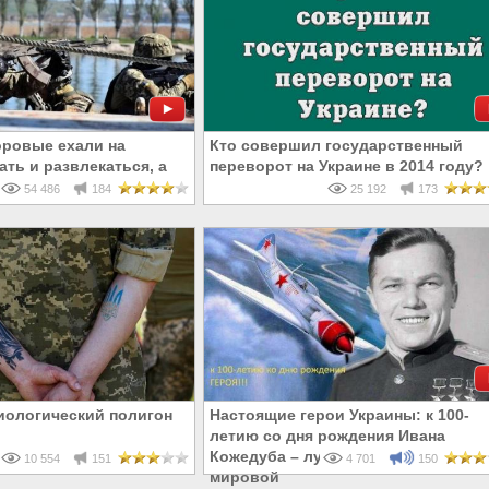
оровые ехали на
Кто совершил государственный
ть и развлекаться, а
переворот на Украине в 2014 году?
ерть
54 486
184
25 192
173
биологический полигон
Настоящие герои Украины: к 100-
летию со дня рождения Ивана
Кожедуба – лучшего аса Второй
10 554
151
4 701
150
мировой