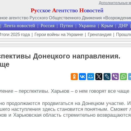
Дополнительные 
Ру
сское
А
гентство
Н
овостей
ое агентство Русского Общественного Движения «Возрождение
Лента новостей
Россия
Путин
Украина
Крым
ДНР
|
|
|
|
|
|
|
Итоги 2025 года
|
Герои войны на Украине
|
Гренландия
|
Прошло
рспективы Донецкого направления.
аще
но продолжаются продвигаться на Донецком участке. И
шего наступления здесь становится понятным. Сможет 
ьков и Харьковская область стремительно возвращаются