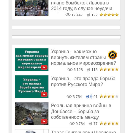
плане бомбежек Львова в
2014 году, в случае неудачи
майдана
17 447
122
Украина – как можно
вернуть жителям страны
нормальное мировоззрение?
6 128
115
Украина – это правда борьба
против Русского Мира?
3 754
91
Реальная причина войны в
Донбассе – борьба за
собственность между
олигархами
9 784
77
Тарас Григорьевич Шевченко