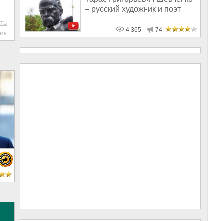
– русский художник и поэт
ть
4 365
74
ик