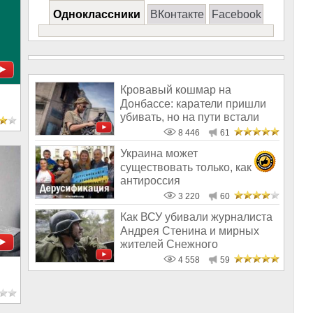
Одноклассники
ВКонтакте
Facebook
Кровавый кошмар на
Донбассе: каратели пришли
убивать, но на пути встали
врачи
8 446
61
Украина может
существовать только, как
антироссия
3 220
60
Как ВСУ убивали журналиста
Андрея Стенина и мирных
жителей Снежного
4 558
59