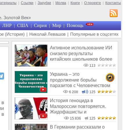
материалы
|
Ссылки
|
Зарубки
|
Молва
|
Книги
|
О проекте
|
Контакты
. Золотой Век»
ЛНР
США
Сирия
Мир
Помощь
|
|
|
|
е (История)
|
Николай Левашов
|
Популярные в соцсетях
Активное использование ИИ
снизило результаты
китайских школьников более
чем на 20%
113
Украина – это
продолжение борьбы
паразитов с Человечеством
6 208
125
История геноцида в
 в
Малороссии повторяется.
ли
Жидофашисты и
 в
жидокоммунисты снова во вл
15 836
125
В Германии рассказали о