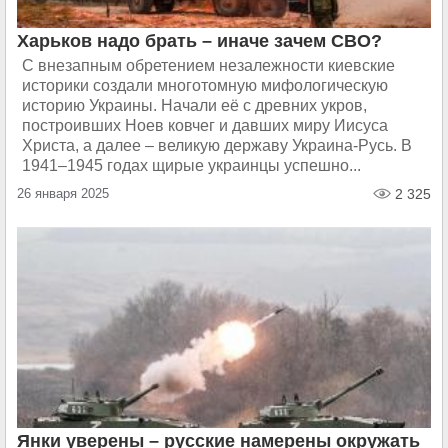
Харьков надо брать – иначе зачем СВО?
С внезапным обретением незалежности киевские
историки создали многотомную мифологическую
историю Украины. Начали её с древних укров,
построивших Ноев ковчег и давших миру Иисуса
Христа, а далее – великую державу Украина-Русь. В
1941–1945 годах щирые украинцы успешно...
26 января 2025
2 325
Янки уверены – русские намерены окружать