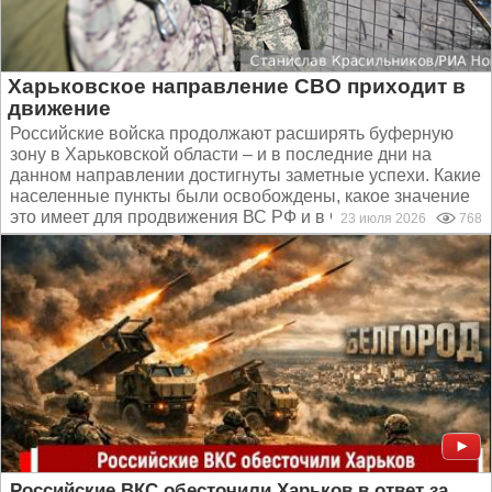
Харьковское направление СВО приходит в
движение
Российские войска продолжают расширять буферную
зону в Харьковской области – и в последние дни на
данном направлении достигнуты заметные успехи. Какие
населенные пункты были освобождены, какое значение
это имеет для продвижения ВС РФ и в чем заключается...
23 июля 2026
768
Российские ВКС обесточили Харьков в ответ за