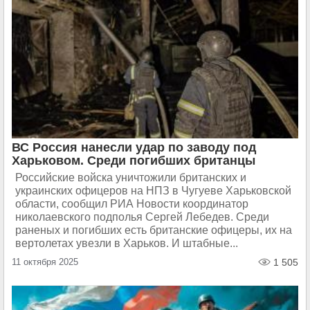
ВС Россия нанесли удар по заводу под
Харьковом. Среди погибших британцы
Российские войска уничтожили британских и
украинских офицеров на НПЗ в Чугуеве Харьковской
области, сообщил РИА Новости координатор
николаевского подполья Сергей Лебедев. Cреди
раненых и погибших есть британские офицеры, их на
вертолетах увезли в Харьков. И штабные...
11 октября 2025
1 505