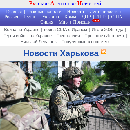
Ру
сское
А
гентство
Н
овостей
Главная
Главные новости
Новости
Лента новостей
|
|
|
|
Россия
Путин
Украина
Крым
ДНР
ЛНР
США
|
|
|
|
|
|
|
Сирия
Мир
Помощь
|
|
Война на Украине
|
война США с Ираном
|
Итоги 2025 года
|
Герои войны на Украине
|
Гренландия
|
Прошлое (История)
|
Николай Левашов
|
Популярные в соцсетях
Новости Харькова